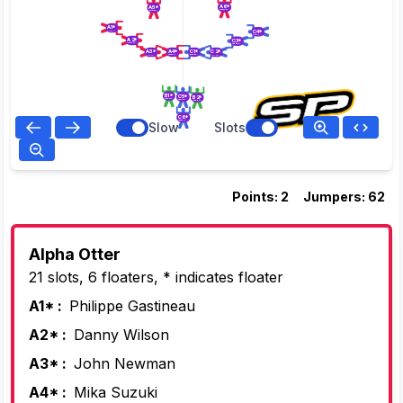
A6*
A5*
Jamie Caldwell
Laura Jane Happick
A1*
C4*
Philippe Gastineau
Melyssa Newman
A2*
C3*
Danny Wilson
Angela Bates
A4*
C1*
A3*
C2*
Mika Suzuki
Brian Babernitch
John Newman
Jerry Elkind
B1*
C5*
B2*
Steve Vigliotti
Dan Pillasch
Jacob Perlman
C6*
Linnea Norby
Slow
Slots
Points: 2
Jumpers: 62
Alpha Otter
21 slots, 6 floaters, * indicates floater
A1* :
Philippe Gastineau
A2* :
Danny Wilson
A3* :
John Newman
A4* :
Mika Suzuki