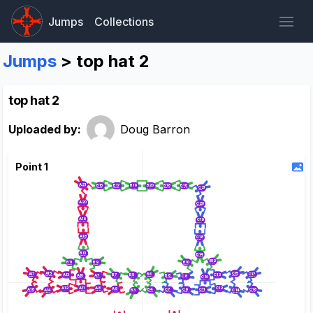
Jumps
Collections
Jumps
> top hat 2
top hat 2
Uploaded by:
Doug Barron
Point 1
A21
B15
B16
B17
B18
B19
B20
C21
Igor Afanasjev
Julie Kirschenbaum
Joe Nicholson
Marcella Rey
Felipe Giustina
Tyler Evans
Tom Jones
Webb
A20
C20
Jason Krumholz
Daniel Suter
A19
C19
Mary Ellen Weber
Erika Woodrum
A18
C18
Craig Girard
Andrew Happick
B13
B14
Dan Schultz
Adam Elkin
B12
B10
B9
B11
Ivy Yang
Marion Stallworth
Tiffany Szumila
Dave Myers
A15
C15
B6
A17
C17
A13
C13
B5
B7
A7
A10
B8
C8
C10
Sally Finley
Michele Palmer
Steven Loufek
Michael Crow
Kelsea Kiene
Mike Oolman
Jonathan Kajewski
Bradley Wallace
Kyle Schroeder
Simon Schoon
Charles Scollard
Tim Mckee
Steve Platt
Sandy Grillet
A11
A8
A12
C12
A9
A16
C16
C9
C11
C7
B4
A14
C14
B3
Tyler Jensen
Vera Kuznetsova
Andrew Clayton
Catherine Allington
Jo McLachlan
Chuck Finley
Alison Bawden
Kristina Hicks
Gorka Amian
Ryan Scarlett
Rafa Zevallos
John Green
Jim Stark
Doug Barron