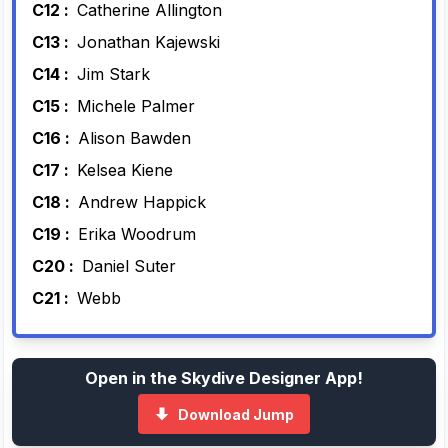
C12 :
Catherine Allington
C13 :
Jonathan Kajewski
C14 :
Jim Stark
C15 :
Michele Palmer
C16 :
Alison Bawden
C17 :
Kelsea Kiene
C18 :
Andrew Happick
C19 :
Erika Woodrum
C20 :
Daniel Suter
C21 :
Webb
Open in the Skydive Designer App!
Download Jump