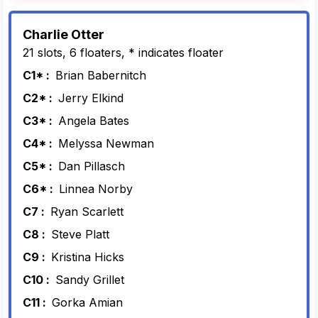
Charlie Otter
21 slots, 6 floaters, * indicates floater
C1* :
Brian Babernitch
C2* :
Jerry Elkind
C3* :
Angela Bates
C4* :
Melyssa Newman
C5* :
Dan Pillasch
C6* :
Linnea Norby
C7 :
Ryan Scarlett
C8 :
Steve Platt
C9 :
Kristina Hicks
C10 :
Sandy Grillet
C11 :
Gorka Amian