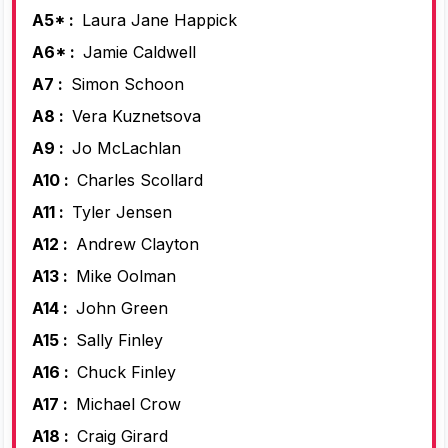
A5* :
Laura Jane Happick
A6* :
Jamie Caldwell
A7 :
Simon Schoon
A8 :
Vera Kuznetsova
A9 :
Jo McLachlan
A10 :
Charles Scollard
A11 :
Tyler Jensen
A12 :
Andrew Clayton
A13 :
Mike Oolman
A14 :
John Green
A15 :
Sally Finley
A16 :
Chuck Finley
A17 :
Michael Crow
A18 :
Craig Girard