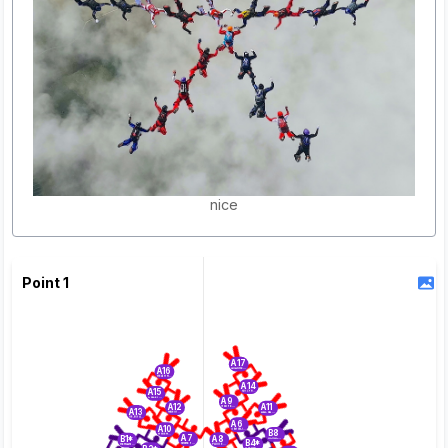
nice
Point 1
A17
A16
AUDUREAU Estelle
HEATH KELLY Maddy
A14
A15
QUIZY Blandine
COLLET Pierre
A9
A12
A11
ROUYER Franck
A13
MAESTRONI Jean-Claude
D’ALOÏA Sandro
VEJUX Alain
A6
A10
SIMON Jean
B8
ROVERS Ron
A7
A8
B1*
SCHLICHT Gudrun
B4*
MOREY Arnaud
PASSE Bruno
HERLAN Olivier
GOEHRING Thomas