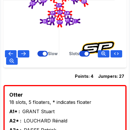
B2*
A18
ROY Jean-Jacques
B3*
BAGGIO Marion
A3*
DECLERCK Angelo
PASSE Patrick
A2*
A1*
A4*
LOUCHARD Rénald
GRANT Stuart
COLOMBI François
B5
B6
B7
B9
A5*
DREYSSE Isabelle
GREEN Ruth
DALZIEL Les
JONSON Rob
KUZNETSOVA Vera
Slow
Slots
Points: 4
Jumpers: 27
Otter
18 slots, 5 floaters, * indicates floater
A1* :
GRANT Stuart
A2* :
LOUCHARD Rénald
A3* :
PASSE Patrick