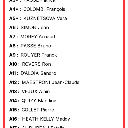
A4* :
COLOMBI François
A5* :
KUZNETSOVA Vera
A6 :
SIMON Jean
A7 :
MOREY Arnaud
A8 :
PASSE Bruno
A9 :
ROUYER Franck
A10 :
ROVERS Ron
A11 :
D’ALOÏA Sandro
A12 :
MAESTRONI Jean-Claude
A13 :
VEJUX Alain
A14 :
QUIZY Blandine
A15 :
COLLET Pierre
A16 :
HEATH KELLY Maddy
A17 :
AUDUREAU Estelle