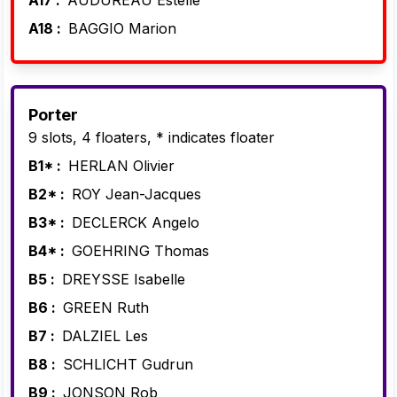
A18 :
BAGGIO Marion
Porter
9 slots, 4 floaters, * indicates floater
B1* :
HERLAN Olivier
B2* :
ROY Jean-Jacques
B3* :
DECLERCK Angelo
B4* :
GOEHRING Thomas
B5 :
DREYSSE Isabelle
B6 :
GREEN Ruth
B7 :
DALZIEL Les
B8 :
SCHLICHT Gudrun
B9 :
JONSON Rob