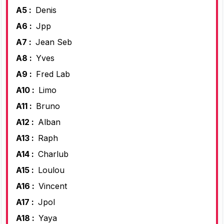
A5 :
Denis
A6 :
Jpp
A7 :
Jean Seb
A8 :
Yves
A9 :
Fred Lab
A10 :
Limo
A11 :
Bruno
A12 :
Alban
A13 :
Raph
A14 :
Charlub
A15 :
Loulou
A16 :
Vincent
A17 :
Jpol
A18 :
Yaya