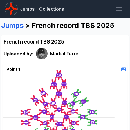
Jumps
Collections
Jumps
> French record TBS 2025
French record TBS 2025
Uploaded by:
Martial Ferré
Point 1
A23
Blandine
A21
A22
Fred Bertin
Gianni
A19
A20
B15
Eliane
Arnaud W
Joelle
A18
B14
Yaya
A13
A12
B11
A17
Polo
Raph
Alban
Remi
Jpol
A6
A11
A10
Jpp
B13
A16
Bruno
Limo
Marouane
Vincent
A7
A5
B10
A15
Jean Seb
Denis
Simon
Loulou
B12
A14
A9
A8
A2*
Mariette
Charlub
Fred Lab
Yves
Martial