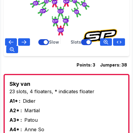
B7
B5
A3*
A1*
B1*
Rod
Laurent
Patou
Didier
B9
Freddy
Fabrice
B2*
B3*
B8
JP Bourquin
JLChiron
Xavier
B6
B4*
Alain Tizon
Jippy
A4*
Anne So
Slow
Slots
Points: 3
Jumpers: 38
Sky van
23 slots, 4 floaters, * indicates floater
A1* :
Didier
A2* :
Martial
A3* :
Patou
A4* :
Anne So